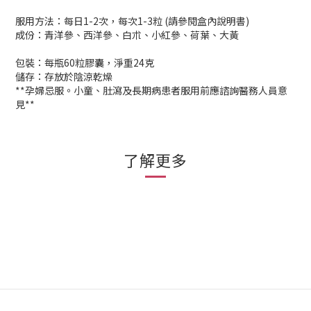
服用方法：每日1-2次，每次1-3粒 (請參閱盒內說明書)
成份：青洋參、西洋參、白朮、小紅參、荷葉、大黃
包裝：每瓶60粒膠囊，淨重24克
儲存：存放於陰涼乾燥
**孕婦忌服。小童、肚瀉及長期病患者服用前應諮詢醫務人員意
見**
了解更多