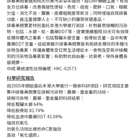
排毒美顏寶選用純天然無污染草本植物，經GMP藥廠生產。有效
全方位排毒，改善偶發性便秘、色斑、痘痘、肥胖、口氣、睡眠
欠佳、消化不良、腹脹、皮膚粗糙差等狀況；同時增強自我排毒
功能，是注重健康人士，不可缺少的優質保健產品。
排毒美顏寶更特別委託本港大學進行測試，針對最常接觸的污染
物，包括：水銀、鉛、農藥DDT等，證實連續服用30天可有效降
低積存體內之毒素，包括腎臟水銀含量、股骨鉛含量、血中有害
農藥DDT含量。這結果顯示排毒美顏寶能有助排走積存的多種污
染物及毒素，保護身體免受日常生活裡從水、食物及空氣中接觸
到的污染物及毒素影響；有助對抗自由基、抗衰老，保持身體長
遠健康。
中成 藥過渡性註冊編號 : HKC-02573
科學研究報告
自2005年開始委託本港大學進行一連串科研項目。研究項目主要
集中排毒美顏寶在排解污染物：農藥、重金屬的功效。
排解污染物：農藥、重金屬的科研結果：
降低腎臟水銀 64%
降低股骨鉛 81.74%
降低血液中農藥DDT 41.04%.
強效抗氧化
抗氧化功效比維他命C更強效
高效「氧化還原」