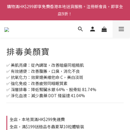
購物滿HK$299即享免費香港本地送貨服務。注冊新會員，即享全
購物滿HK$299即享免費香港本地送貨服務。注冊新會員，即享全
店9折！
店9折！
鑽石會員更享最高85折及積分換禮品等多重優惠！
購物滿HK$299即享免費香港本地送貨服務。注冊新會員，即享全
排毒美顏寶
店9折！
✅ 美肌亮膚：從內調理，改善暗瘡同粗糙肌
✅ 有效通便：改善腹脹，口臭，消化不良
✅ 抗氧化力：效果媲美維他命 C，美白淡斑
✅ 強化免疫：改善疲勞同睡眠質素
✅ 深層排毒：降低腎臟水銀 64%、股骨鉛 81.74%
✅ 淨化血液：減少農藥 DDT 殘留達 41.04%
全店，本地買滿HK$299免運費
全店，滿$199送極品冬蟲夏草10粒體驗裝