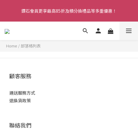
購物滿HK$299即享免費香港本地送貨服務。注冊新會員，即享全
鑽石會員更享最高85折及積分換禮品等多重優惠！
店9折！
購物滿HK$299即享免費香港本地送貨服務。注冊新會員，即享全
店9折！
Home
/
部落格列表
顧客服務
運送服務方式
退換貨政策
聯絡我們