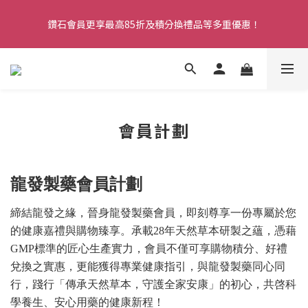
購物滿HK$299即享免費香港本地送貨服務。注冊新會員，即享全
鑽石會員更享最高85折及積分換禮品等多重優惠！
店9折！
購物滿HK$299即享免費香港本地送貨服務。注冊新會員，即享全
店9折！
會員計劃
龍發製藥會員計劃
締結龍發之緣，晉身
龍發製藥
會員
，即刻尊享一份專屬於您
的健康嘉禮與購物臻享。承載28年天然草本研製之蘊，憑藉
GMP
標準的匠心生產實力，會員不僅可享購物積分、好禮
兌換之實惠，更能獲得專業健康指引，與龍發製藥同心同
行，踐行「傳承天然草本，守護全家安康」的初心，共啓科
學養生、安心用藥的健康新程！