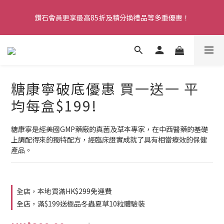
購物滿HK$299即享免費香港本地送貨服務。注冊新會員，即享全
鑽石會員更享最高85折及積分換禮品等多重優惠！
店9折！
購物滿HK$299即享免費香港本地送貨服務。注冊新會員，即享全
店9折！
糖康寧破底優惠 買一送一 平
均每盒$199!
糖康寧是經美國GMP藥廠的真菌及草本專家，在中西醫藥的基礎
上調配得來的獨特配方，經臨床證實成就了具有相當療效的保健
產品。
全店，本地買滿HK$299免運費
全店，滿$199送極品冬蟲夏草10粒體驗裝