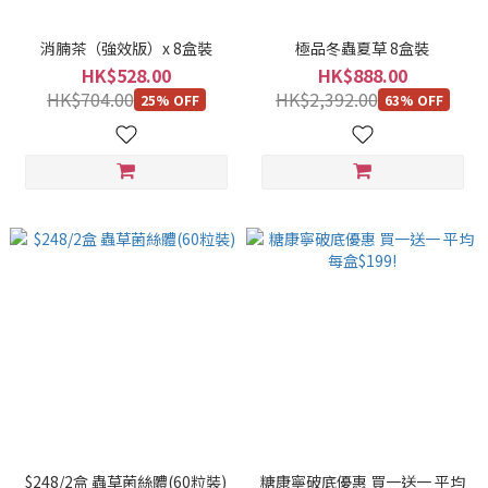
消腩茶（強效版）x 8盒裝
極品冬蟲夏草 8盒裝
HK$528.00
HK$888.00
HK$704.00
HK$2,392.00
25% OFF
63% OFF
$248/2盒 蟲草菌絲體(60粒裝)
糖康寧破底優惠 買一送一 平均